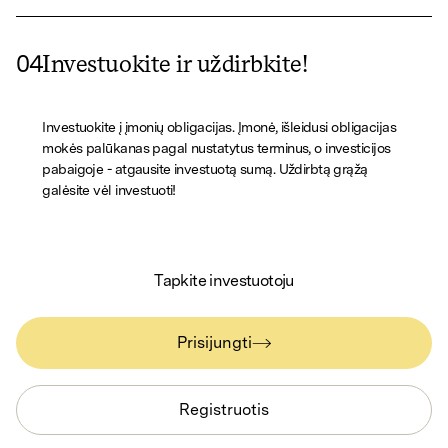
04
Investuokite ir uždirbkite!
Investuokite į įmonių obligacijas. Įmonė, išleidusi obligacijas
mokės palūkanas pagal nustatytus terminus, o investicijos
pabaigoje - atgausite investuotą sumą. Uždirbtą grąžą
galėsite vėl investuoti!
Tapkite investuotoju
Prisijungti
Registruotis