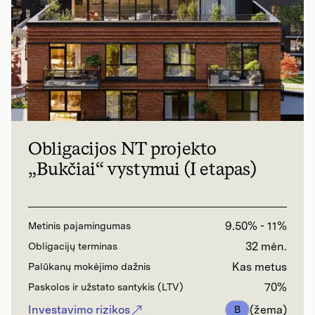
Obligacijos NT projekto
„Bukčiai“ vystymui (I etapas)
9.50% - 11%
Metinis pajamingumas
32 mėn.
Obligacijų terminas
Kas metus
Palūkanų mokėjimo dažnis
70%
Paskolos ir užstato santykis (LTV)
Investavimo rizikos
(žema)
B