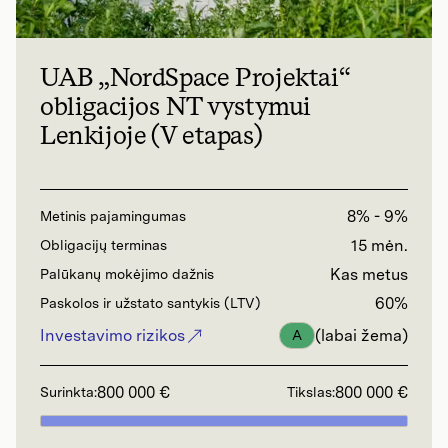
UAB „NordSpace Projektai“
obligacijos NT vystymui
Lenkijoje (V etapas)
8% - 9%
Metinis pajamingumas
15 mėn.
Obligacijų terminas
Kas metus
Palūkanų mokėjimo dažnis
60%
Paskolos ir užstato santykis (LTV)
Investavimo rizikos
(labai žema)
A
800 000 €
800 000 €
Surinkta:
Tikslas: