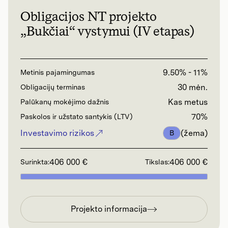
Obligacijos NT projekto
„Bukčiai“ vystymui (IV etapas)
9.50% - 11%
Metinis pajamingumas
30 mėn.
Obligacijų terminas
Kas metus
Palūkanų mokėjimo dažnis
70%
Paskolos ir užstato santykis (LTV)
Investavimo rizikos
(žema)
B
406 000 €
406 000 €
Surinkta:
Tikslas:
Projekto informacija