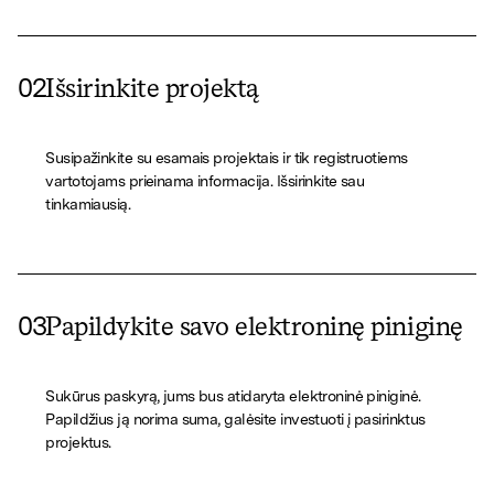
02
Išsirinkite projektą
Susipažinkite su esamais projektais ir tik registruotiems
vartotojams prieinama informacija. Išsirinkite sau
tinkamiausią.
03
Papildykite savo elektroninę piniginę
Sukūrus paskyrą, jums bus atidaryta elektroninė piniginė.
Papildžius ją norima suma, galėsite investuoti į pasirinktus
projektus.