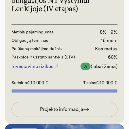
obligacijos NT vystymui
Lenkijoje (IV etapas)
8% - 9%
Metinis pajamingumas
16 mėn.
Obligacijų terminas
Kas metus
Palūkanų mokėjimo dažnis
60%
Paskolos ir užstato santykis (LTV)
Investavimo rizikos
(labai žema)
A
210 000 €
210 000 €
Surinkta:
Tikslas:
Projekto informacija