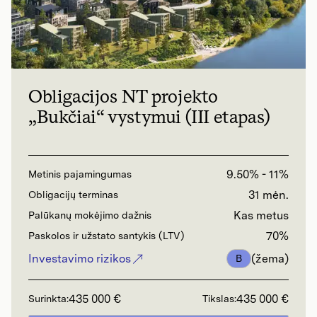
Obligacijos NT projekto
„Bukčiai“ vystymui (III etapas)
9.50% - 11%
Metinis pajamingumas
31 mėn.
Obligacijų terminas
Kas metus
Palūkanų mokėjimo dažnis
70%
Paskolos ir užstato santykis (LTV)
Investavimo rizikos
(žema)
B
435 000 €
435 000 €
Surinkta:
Tikslas: