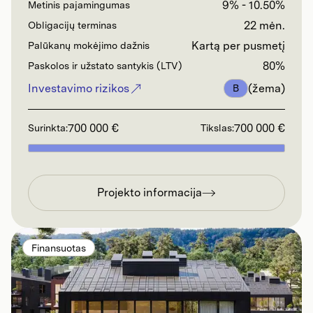
9% - 10.50%
Metinis pajamingumas
22 mėn.
Obligacijų terminas
Kartą per pusmetį
Palūkanų mokėjimo dažnis
80%
Paskolos ir užstato santykis (LTV)
Investavimo rizikos
(žema)
B
700 000 €
700 000 €
Surinkta:
Tikslas:
Projekto informacija
Finansuotas