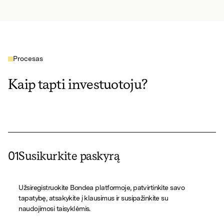
Procesas
Kaip tapti investuotoju?
01
Susikurkite paskyrą
Užsiregistruokite Bondea platformoje, patvirtinkite savo
tapatybę, atsakykite į klausimus ir susipažinkite su
naudojimosi taisyklėmis.