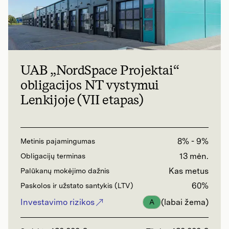
UAB „NordSpace Projektai“
obligacijos NT vystymui
Lenkijoje (VII etapas)
8% - 9%
Metinis pajamingumas
13 mėn.
Obligacijų terminas
Kas metus
Palūkanų mokėjimo dažnis
60%
Paskolos ir užstato santykis (LTV)
Investavimo rizikos
(labai žema)
A