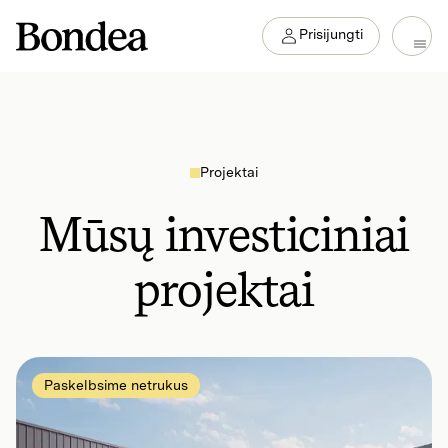
Prisijungti
Projektai
Mūsų investiciniai
projektai
Paskelbsime netrukus