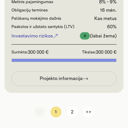
8% - 9%
Metinis pajamingumas
16 mėn.
Obligacijų terminas
Kas metus
Palūkanų mokėjimo dažnis
60%
Paskolos ir užstato santykis (LTV)
Investavimo rizikos
(labai žema)
A
300 000 €
300 000 €
Surinkta:
Tikslas:
Projekto informacija
<<
(current)
1
2
>>