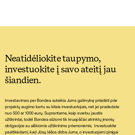
Neatidėliokite taupymo,
investuokite į savo ateitį jau
šiandien.
Investavimas per Bondea suteikia Jums galimybę prisidėti prie
projektų augimo kartu su kitais investuotojais, net jei pradedate
nuo 500 ar 1000 eurų. Suprantame, kaip svarbu jaustis
užtikrintai, todėl Bondea siūlomi tik kruopščiai atrinktų įmonių
obligacijos su aiškiomis užtikrinimo priemonėmis. Investuokite
pasitikėdami, kad Jūsų lėšos dirba Jums, o investuojami pinigai