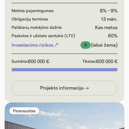
8% - 9%
Metinis pajamingumas
13 mėn.
Obligacijų terminas
Kas metus
Palūkanų mokėjimo dažnis
60%
Paskolos ir užstato santykis (LTV)
Investavimo rizikos
(labai žema)
A
600 000 €
600 000 €
Surinkta:
Tikslas:
Projekto informacija
Finansuotas