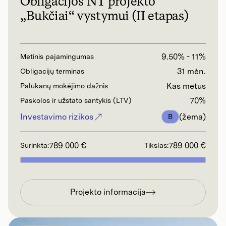
Obligacijos NT projekto
„Bukčiai“ vystymui (II etapas)
9.50% - 11%
Metinis pajamingumas
31 mėn.
Obligacijų terminas
Kas metus
Palūkanų mokėjimo dažnis
70%
Paskolos ir užstato santykis (LTV)
Investavimo rizikos
(žema)
B
789 000 €
789 000 €
Surinkta:
Tikslas:
Projekto informacija