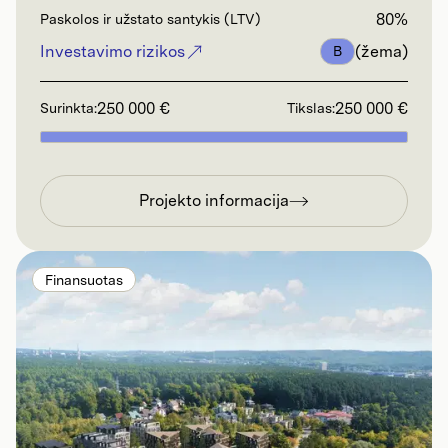
80%
Paskolos ir užstato santykis (LTV)
Investavimo rizikos
(žema)
B
250 000 €
250 000 €
Surinkta:
Tikslas:
Projekto informacija
Finansuotas