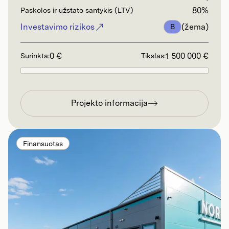
80%
Paskolos ir užstato santykis (LTV)
Investavimo rizikos
(žema)
B
0 €
1 500 000 €
Surinkta:
Tikslas:
Projekto informacija
Finansuotas