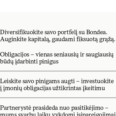
Diversifikuokite savo portfelį su Bondea.
Auginkite kapitalą, gaudami fiksuotą grąžą.
Obligacijos – vienas seniausių ir saugiausių
būdų įdarbinti pinigus
Leiskite savo pinigams augti – investuokite
į įmonių obligacijas užtikrintas įkeitimu
Partnerystė prasideda nuo pasitikėjimo –
mums svarbu laiku vykdomi įsipareigojimai