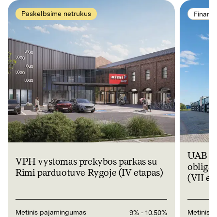
Paskelbsime netrukus
Finans
UAB „N
VPH vystomas prekybos parkas su
obliga
Rimi parduotuve Rygoje (IV etapas)
(VII et
Metinis pajamingumas
Metinis 
9% - 10.50%