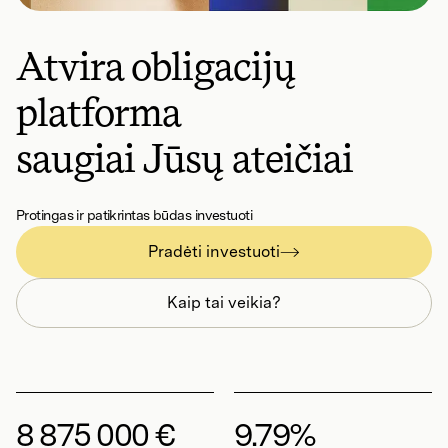
Atvira obligacijų
platforma
saugiai Jūsų ateičiai
Protingas ir patikrintas būdas investuoti
Pradėti investuoti
Kaip tai veikia?
8 875 000 €
9.79%