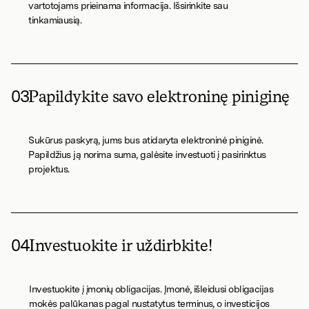
vartotojams prieinama informacija. Išsirinkite sau
tinkamiausią.
03
Papildykite savo elektroninę piniginę
Sukūrus paskyrą, jums bus atidaryta elektroninė piniginė.
Papildžius ją norima suma, galėsite investuoti į pasirinktus
projektus.
04
Investuokite ir uždirbkite!
Investuokite į įmonių obligacijas. Įmonė, išleidusi obligacijas
mokės palūkanas pagal nustatytus terminus, o investicijos