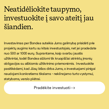
Neatidėliokite taupymo,
investuokite į savo ateitį jau
šiandien.
Investavimas per Bondea suteikia Jums galimybę prisidėti prie
projektų augimo kartu su kitais investuotojais, net jei pradedate
nuo 500 ar 1000 eurų. Suprantame, kaip svarbu jaustis
užtikrintai, todėl Bondea siūlomi tik kruopščiai atrinktų įmonių
obligacijos su aiškiomis užtikrinimo priemonėmis. Investuokite
pasitikėdami, kad Jūsų lėšos dirba Jums, o investuojami pinigai
naudojami konkretiems tikslams - nekilnojamo turto vystymui,
statyboms, verslo plėtrai.
Pradėkite investuoti