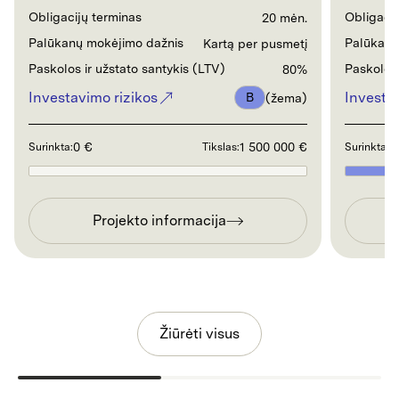
Obligacijų terminas
Obligacij
20 mėn.
Palūkanų mokėjimo dažnis
Palūkanų
Kartą per pusmetį
Paskolos ir užstato santykis (LTV)
Paskolos 
80%
Investavimo rizikos
Investa
B
(žema)
0 €
1 500 000 €
4
Surinkta:
Tikslas:
Surinkta:
Projekto informacija
Žiūrėti visus